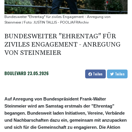
Regierung baut Drohnenabwehr an Flughäfen aus - Absage an
Bundeswehr-Einsatz
Bundesweiter "Ehrentag" für ziviles Engagement - Anregung von
Präsident von Ceuta will Migranten bis zu ihrer Ausweisung
Steinmeier / Foto: JUSTIN TALLIS - POOL/AFP/Archiv
internieren
BUNDESWEITER "EHRENTAG" FÜR
Mindestens 18 Tote bei schwerem Erdbeben in Kolumbien
ZIVILES ENGAGEMENT - ANREGUNG
VON STEINMEIER
BOULEVARD
23.05.2026
Teilen
Teilen
Auf Anregung von Bundespräsident Frank-Walter
Steinmeier wird am Samstag erstmals der "Ehrentag"
begangen. Bundesweit laden Initiativen, Vereine, Verbände
und Nachbarschaften dazu ein, gemeinsam mit anzupacken
und sich für die Gemeinschaft zu engagieren. Die Aktion