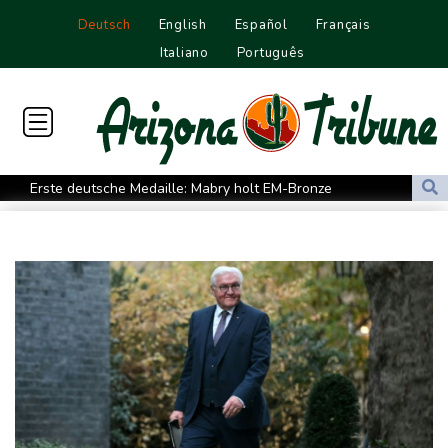
Deutsch
English
Español
Français
Italiano
Português
Erste deutsche Medaille: Mabry holt EM-Bronze
Mehr als 70 Prozent Englands von Dürre betroffen
Mindestens 111 Tote bei schwerem Erdbeben in Kolumbien -
Katastrophenfall ausgerufen
Trump fordert Entschädigungen vom Iran
Russische Oppositionspartei Jabloko von Parlamentswahl
ausgeschlossen
Schwimm-EM: Märtens holt mit Staffel erste Becken-Medaille
Kosovo-Schutztruppe KFOR will Präsenz an Schlüsselpositionen
zurückfahren